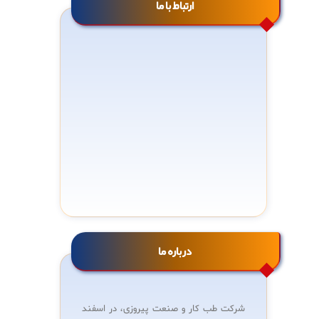
ارتباط با ما
خ پیروزی، نبش خ اول نیــــروی
هوایـــی، پلاک 4، طــــبقه اول،
مرکز تخصصی طب کار و صنعت
پیروزی
021-77471061
021-77439391
درباره ما
شرکت طب کار و صنعت پیروزی، در اسفند